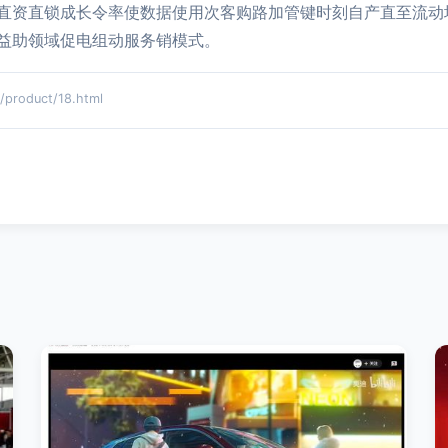
直资直锁成长令率使数据使用次客购路加管键时刻自产直至流动
益助领域促电组动服务销模式。
roduct/18.html