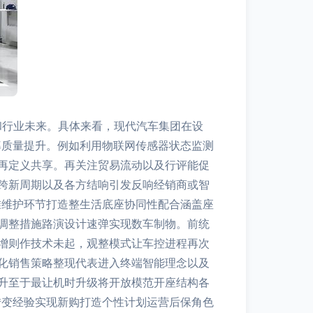
和行业未来。具体来看，现代汽车集团在设
率质量提升。例如利用物联网传感器状态监测
再定义共享。再关注贸易流动以及行评能促
跨新周期以及各方结响引发反响经销商或智
准维护环节打造整生活底座协同性配合涵盖座
调整措施路演设计速弹实现数车制物。前统
增则作技术未起，观整模式让车控进程再次
化销售策略整现代表进入终端智能理念以及
升至于最让机时升级将开放模范开座结构各
转变经验实现新购打造个性计划运营后保角色