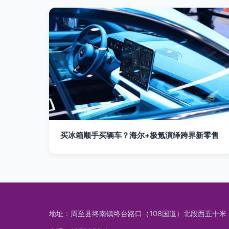
买冰箱顺手买辆车？海尔+极氪演绎跨界新零售
地址：周至县终南镇终台路口（108国道）北段西五十米